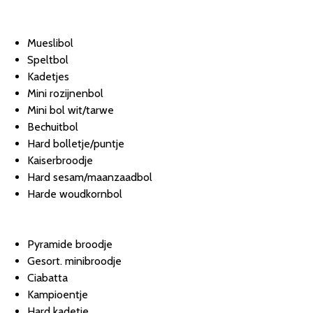
Mueslibol
Speltbol
Kadetjes
Mini rozijnenbol
Mini bol wit/tarwe
Bechuitbol
Hard bolletje/puntje
Kaiserbroodje
Hard sesam/maanzaadbol
Harde woudkornbol
Pyramide broodje
Gesort. minibroodje
Ciabatta
Kampioentje
Hard kadetje