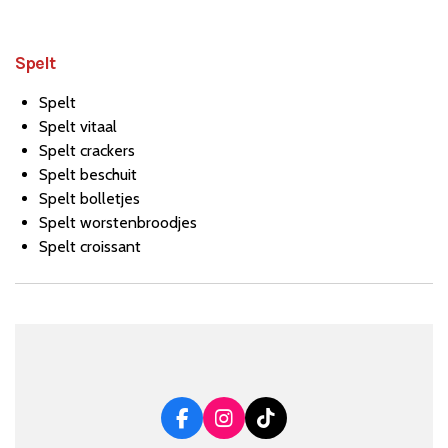
Spelt
Spelt
Spelt vitaal
Spelt crackers
Spelt beschuit
Spelt bolletjes
Spelt worstenbroodjes
Spelt croissant
F
I
T
a
n
i