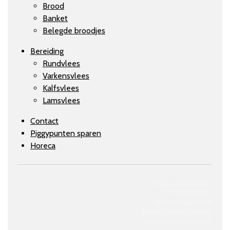
Brood
Banket
Belegde broodjes
Bereiding
Rundvlees
Varkensvlees
Kalfsvlees
Lamsvlees
Contact
Piggypunten sparen
Horeca
Slagerij Soerendonk
Slagerij Budel
Slagerij Maarheeze
Slagerij
Heeze-Leende
Slagerij
Hamont-Achel