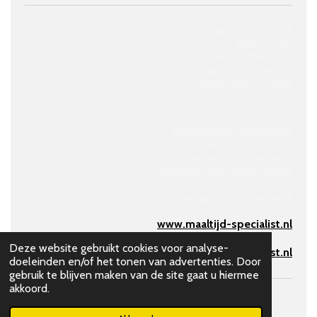
Slagerij Soerendonk
Slagerij Budel
Slagerij Maarheeze
Slagerij
Heeze-Leende
Slagerij
Hamont-Achel
Barbecue vlees Soerendonk
Barbecue vlees Budel
Barbecue vlees Maarheeze
Barbecue vlees Heeze-Leende
Barbecue vlees Hamont-Achel
Barbecue vlees Cranendonck
www.maaltijd-specialist.nl
Deze website gebruikt cookies voor analyse-
www.barbecue-specialist.nl
doeleinden en/of het tonen van advertenties. Door
gebruik te blijven maken van de site gaat u hiermee
akkoord.
© 2026 Slagerij Neeskens