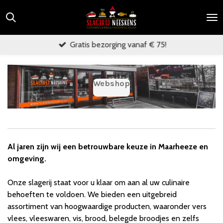
Ga
direct
naar
Gratis bezorging vanaf € 75!
de
hoofdinhoud
Webshop
Al jaren zijn wij een betrouwbare keuze in Maarheeze en
omgeving.
Onze slagerij staat voor u klaar om aan al uw culinaire
behoeften te voldoen. We bieden een uitgebreid
assortiment van hoogwaardige producten, waaronder vers
vlees, vleeswaren, vis, brood, belegde broodjes en zelfs