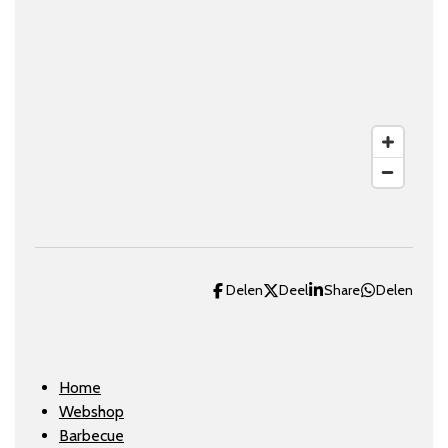
m
Delen
Deel
Share
Delen
Home
Webshop
Barbecue