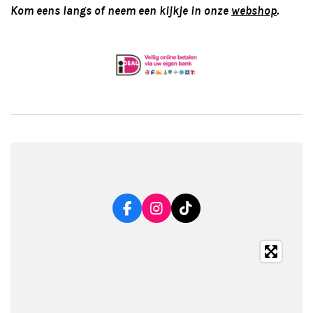
Kom eens langs of neem een kijkje in onze
webshop
.
F
I
T
a
n
i
c
s
k
e
t
T
b
a
o
o
g
k
o
r
k
a