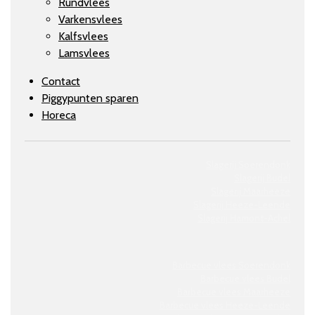
Rundvlees
Varkensvlees
Kalfsvlees
Lamsvlees
Contact
Piggypunten sparen
Horeca
Slagerij Soerendonk
Slagerij Budel
Slagerij Maarheeze
Slagerij
Heeze-Leende
Slagerij
Hamont-Achel
Barbecue vlees Soerendonk
Barbecue vlees Budel
Barbecue vlees Maarheeze
Barbecue vlees Heeze-Leende