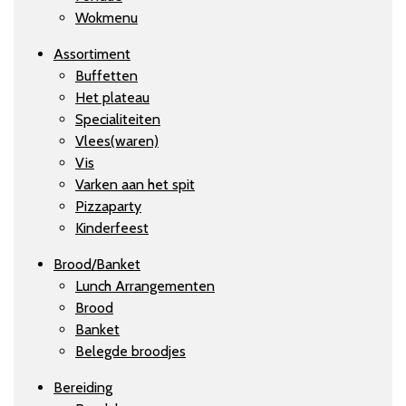
Wokmenu
Assortiment
Buffetten
Het plateau
Specialiteiten
Vlees(waren)
Vis
Varken aan het spit
Pizzaparty
Kinderfeest
Brood/Banket
Lunch Arrangementen
Brood
Banket
Belegde broodjes
Bereiding