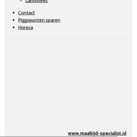
Lamsvlees
Contact
Piggypunten sparen
Horeca
Slagerij Soerendonk
Slagerij Budel
Slagerij Maarheeze
Slagerij
Heeze-Leende
Slagerij
Hamont-Achel
Barbecue vlees Soerendonk
Barbecue vlees Budel
Barbecue vlees Maarheeze
Barbecue vlees Heeze-Leende
Barbecue vlees Hamont-Achel
Barbecue vlees Cranendonck
www.maaltijd-specialist.nl