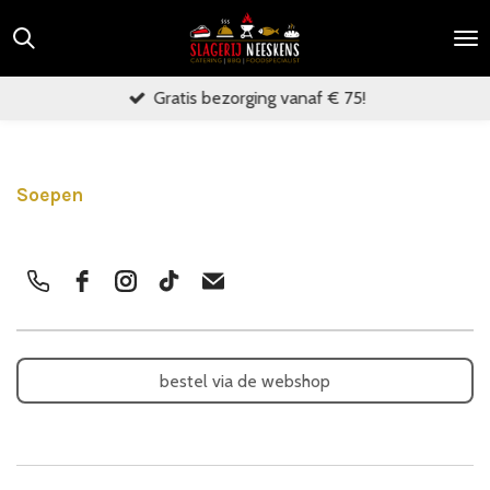
Ga
direct
naar
Gratis bezorging vanaf € 75!
de
hoofdinhoud
Soepen
bestel via de webshop