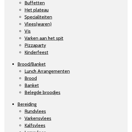
Buffetten
Het plateau
Specialiteiten
Vlees(waren)
Vis
Varken aan het spit
Pizzaparty
Kinderfeest
Brood/Banket
Lunch Arrangementen
Brood
Banket
Belegde broodjes
Bereiding
Rundvlees
Varkensvlees
Kalfsvlees