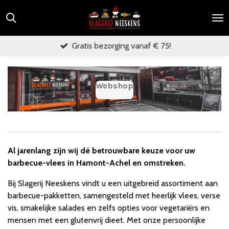
Ga
direct
naar
Gratis bezorging vanaf € 75!
de
hoofdinhoud
Webshop
Al jarenlang zijn wij dé betrouwbare keuze voor uw
barbecue-vlees in Hamont-Achel en omstreken.
Bij Slagerij Neeskens vindt u een uitgebreid assortiment aan
barbecue-pakketten, samengesteld met heerlijk vlees, verse
vis, smakelijke salades en zelfs opties voor vegetariërs en
mensen met een glutenvrij dieet. Met onze persoonlijke