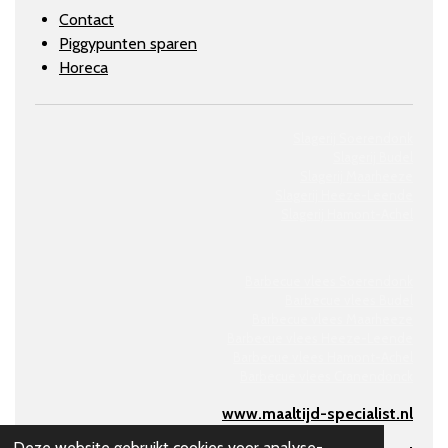
Contact
Piggypunten sparen
Horeca
Slagerij Soerendonk
Slagerij Budel
Slagerij Maarheeze
Slagerij
Heeze-Leende
Slagerij
Hamont-Achel
Barbecue vlees Soerendonk
Barbecue vlees Budel
Barbecue vlees Maarheeze
Barbecue vlees Heeze-Leende
Barbecue vlees Hamont-Achel
Barbecue vlees Cranendonck
www.maaltijd-specialist.nl
Deze website gebruikt cookies voor analyse-