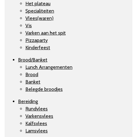
Het plateau
Specialiteiten
Vlees(waren)
Vis
Varken aan het spit
Pizzaparty
Kinderfeest
Brood/Banket
Lunch Arrangementen
Brood
Banket
Belegde broodjes
Bereiding
Rundvlees
Varkensvlees
Kalfsvlees
Lamsvlees