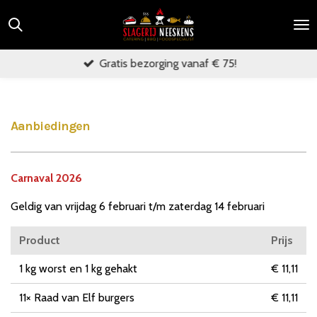
Ga
direct
naar
Gratis bezorging vanaf € 75!
de
hoofdinhoud
Aanbiedingen
Carnaval 2026
Geldig van vrijdag 6 februari t/m zaterdag 14 februari
Product
Prijs
1 kg worst en 1 kg gehakt
€ 11,11
11× Raad van Elf burgers
€ 11,11