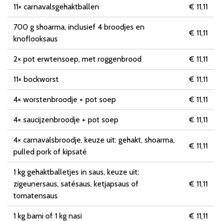
11× carnavalsgehaktballen
€ 11,11
700 g shoarma, inclusief 4 broodjes en
€ 11,11
knoflooksaus
2× pot erwtensoep, met roggenbrood
€ 11,11
11× bockworst
€ 11,11
4× worstenbroodje + pot soep
€ 11,11
4× saucijzenbroodje + pot soep
€ 11,11
4× carnavalsbroodje, keuze uit: gehakt, shoarma,
€ 11,11
pulled pork of kipsaté
1 kg gehaktballetjes in saus, keuze uit:
zigeunersaus, satésaus, ketjapsaus of
€ 11,11
tomatensaus
1 kg bami of 1 kg nasi
€ 11,11