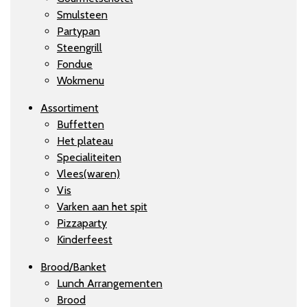
Smulsteen
Partypan
Steengrill
Fondue
Wokmenu
Assortiment
Buffetten
Het plateau
Specialiteiten
Vlees(waren)
Vis
Varken aan het spit
Pizzaparty
Kinderfeest
Brood/Banket
Lunch Arrangementen
Brood