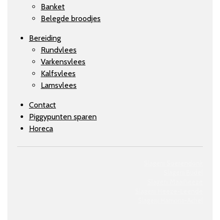
Banket
Belegde broodjes
Bereiding
Rundvlees
Varkensvlees
Kalfsvlees
Lamsvlees
Contact
Piggypunten sparen
Horeca
Slagerij Soerendonk
Slagerij Budel
Slagerij Maarheeze
Slagerij
Heeze-Leende
Slagerij
Hamont-Achel