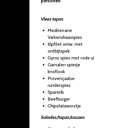
personen
Vlees tapas
Mediterrane
Varkenshaasspies
Kipfilet omw. met
ontbijtspek
Gyros spies met rode ui
Garnalen spiesje
knoflook
Provençaalse
runderspies
Sparerib
Beefburger
Chipolataworstje
Salades/tapas/sauzen