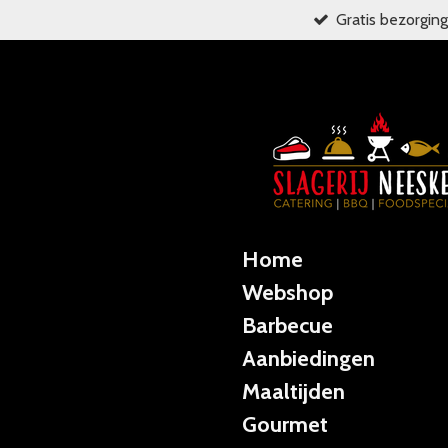
Gratis bezorging
Ga
direct
naar
de
hoofdinhoud
Home
Webshop
Barbecue
Aanbiedingen
Maaltijden
Gourmet