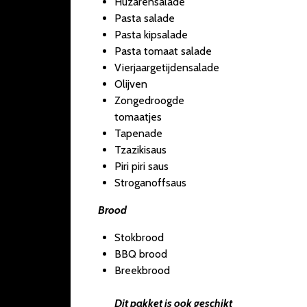
Huzarensalade
Pasta salade
Pasta kipsalade
Pasta tomaat salade
Vierjaargetijdensalade
Olijven
Zongedroogde
tomaatjes
Tapenade
Tzazikisaus
Piri piri saus
Stroganoffsaus
Brood
Stokbrood
BBQ brood
Breekbrood
Dit pakket is ook geschikt