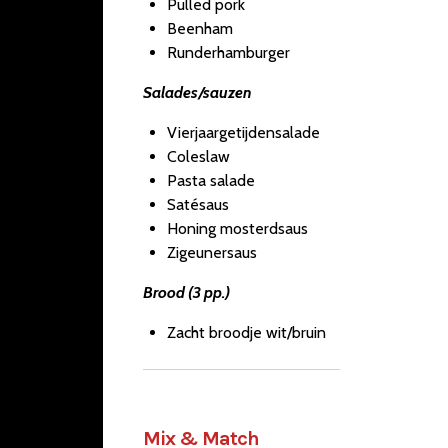
Pulled pork
Beenham
Runderhamburger
Salades/sauzen
Vierjaargetijdensalade
Coleslaw
Pasta salade
Satésaus
Honing mosterdsaus
Zigeunersaus
Brood (3 pp.)
Zacht broodje wit/bruin
Mix & Match