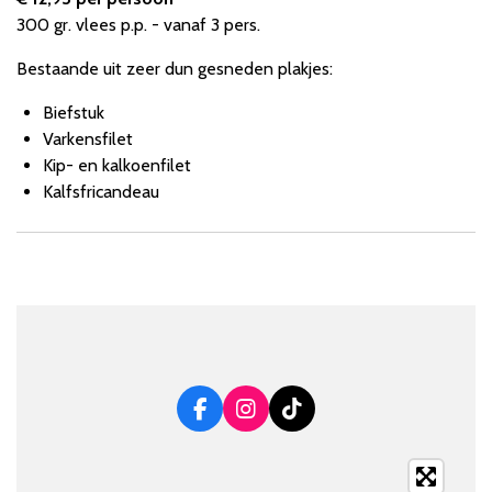
300 gr. vlees p.p. - vanaf 3 pers.
Bestaande uit zeer dun gesneden plakjes:
Biefstuk
Varkensfilet
Kip- en kalkoenfilet
Kalfsfricandeau
F
I
T
a
n
i
c
s
k
e
t
T