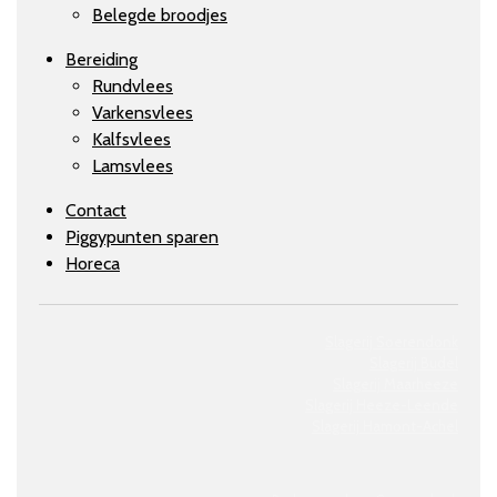
Belegde broodjes
Bereiding
Rundvlees
Varkensvlees
Kalfsvlees
Lamsvlees
Contact
Piggypunten sparen
Horeca
Slagerij Soerendonk
Slagerij Budel
Slagerij Maarheeze
Slagerij
Heeze-Leende
Slagerij
Hamont-Achel