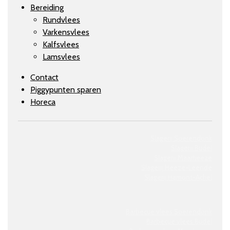
Bereiding
Rundvlees
Varkensvlees
Kalfsvlees
Lamsvlees
Contact
Piggypunten sparen
Horeca
Slagerij Soerendonk
Slagerij Budel
Slagerij Maarheeze
Slagerij
Heeze-Leende
Slagerij
Hamont-Achel
Barbecue vlees Soerendonk
Barbecue vlees Budel