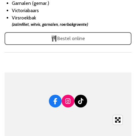
Garnalen (gemar.)
Victoriabaars
Virsroekbak
(zalmfilet, witvis, garnalen, roerbakgroente)
Bestel online
F
I
T
a
n
i
c
s
k
e
t
T
b
a
o
o
g
k