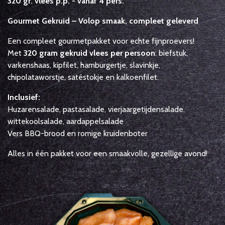
320 gr. vlees p.p. - vanaf 4 pers.
Gourmet Gekruid – Volop smaak, compleet geleverd
Een compleet gourmetpakket voor echte fijnproevers!
Met
320 gram gekruid vlees per persoon
: biefstuk,
varkenshaas, kipfilet, hamburgertje, slavinkje,
chipolataworstje, satéstokje en kalkoenfilet.
Inclusief:
Huzarensalade, pastasalade, vierjaargetijdensalade,
wittekoolsalade, aardappelsalade
Vers BBQ-brood en romige kruidenboter
Alles in één pakket voor een smaakvolle, gezellige avond!