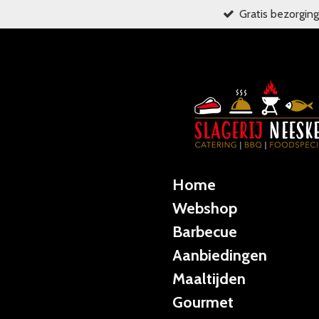
Gratis bezorging
Ga
direct
naar
de
hoofdinhoud
Home
Webshop
Barbecue
Aanbiedingen
Maaltijden
Gourmet