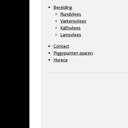
Bereiding
Rundvlees
Varkensvlees
Kalfsvlees
Lamsvlees
Contact
Piggypunten sparen
Horeca
Slagerij Soerendonk
Slagerij Budel
Slagerij Maarheeze
Slagerij
Heeze-Leende
Slagerij
Hamont-Achel
Barbecue vlees Soerendonk