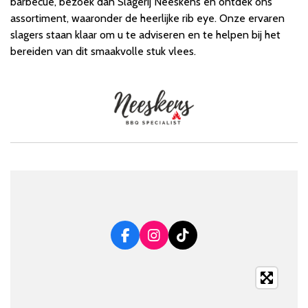
barbecue, bezoek dan Slagerij Neeskens en ontdek ons
assortiment, waaronder de heerlijke rib eye. Onze ervaren
slagers staan klaar om u te adviseren en te helpen bij het
bereiden van dit smaakvolle stuk vlees.
F
I
T
a
n
i
c
s
k
e
t
T
b
a
o
o
g
k