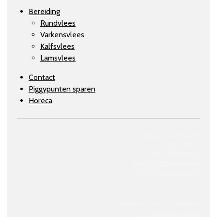
Bereiding
Rundvlees
Varkensvlees
Kalfsvlees
Lamsvlees
Contact
Piggypunten sparen
Horeca
Slagerij Soerendonk
Slagerij Budel
Slagerij Maarheeze
Slagerij
Heeze-Leende
Slagerij
Hamont-Achel
Barbecue vlees Soerendonk
Barbecue vlees Budel