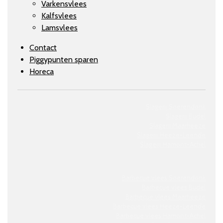
Varkensvlees
Kalfsvlees
Lamsvlees
Contact
Piggypunten sparen
Horeca
Slagerij Soerendonk
Slagerij Budel
Slagerij Maarheeze
Slagerij
Heeze-Leende
Slagerij
Hamont-Achel
Barbecue vlees Soerendonk
Barbecue vlees Budel
Barbecue vlees Maarheeze
Barbecue vlees Heeze-Leende
Barbecue vlees Hamont-Achel