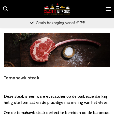
Ga
direct
naar
Gratis bezorging vanaf € 75!
de
hoofdinhoud
Tomahawk steak
Deze steak is een ware eyecatcher op de barbecue dankzij
het grote formaat en de prachtige marmering van het vlees.
Om de tomahawk steak perfect te bereiden op de barbecue,