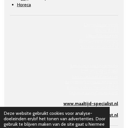
Horeca
Slagerij Soerendonk
Slagerij Budel
Slagerij Maarheeze
Slagerij
Heeze-Leende
Slagerij
Hamont-Achel
Barbecue vlees Soerendonk
Barbecue vlees Budel
Barbecue vlees Maarheeze
Barbecue vlees Heeze-Leende
Barbecue vlees Hamont-Achel
Barbecue vlees Cranendonck
www.maaltijd-specialist.nl
Deze website gebruikt cookies voor analyse-
www.barbecue-specialist.nl
doeleinden en/of het tonen van advertenties. Door
gebruik te blijven maken van de site gaat u hiermee